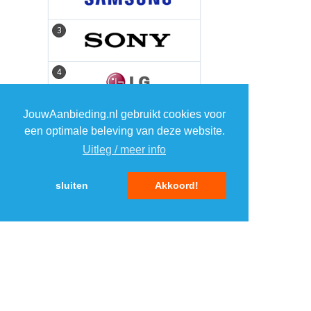
3
3
4
4
JouwAanbieding.nl gebruikt cookies voor
5
5
een optimale beleving van deze website.
Uitleg / meer info
sluiten
Akkoord!
MENU
DAGAANBIEDINGEN
IN DE BUURT
KORTINGEN
WEBWINKELS
REIZEN