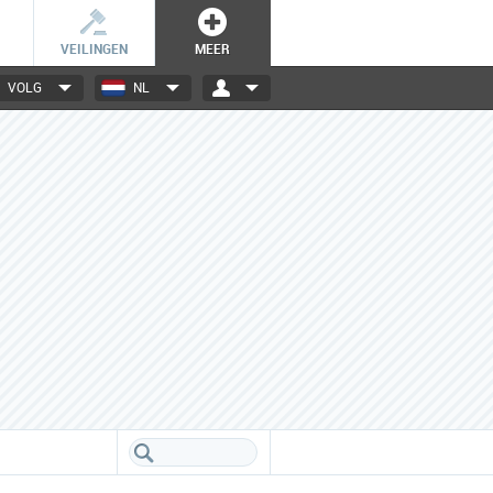
VEILINGEN
MEER
VOLG
NL
3000+ merken
Een database boordevol info
over jouw favoriete merken.