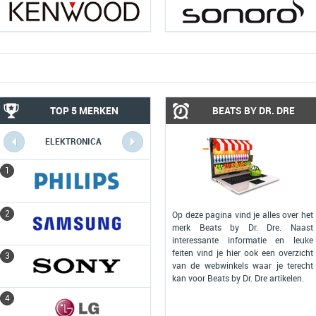
TOP 5 MERKEN
BEATS BY DR. DRE
ELEKTRONICA
COMPUTERS
1
1
2
2
Op deze pagina vind je alles over het
merk Beats by Dr. Dre. Naast
interessante informatie en leuke
feiten vind je hier ook een overzicht
3
3
van de webwinkels waar je terecht
kan voor Beats by Dr. Dre artikelen.
4
4