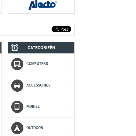
CATEGORIEËN
MOBIEL
MEDIA
COMPUTERS
›
1
1
1
ACCESSOIRES
›
2
2
2
MOBIEL
›
3
3
3
OUTDOOR
›
4
4
4