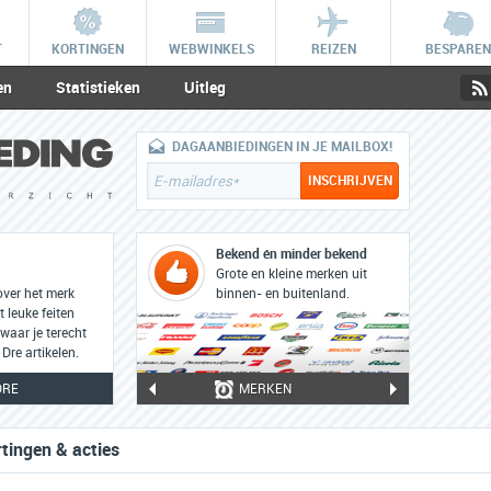
T
KORTINGEN
WEBWINKELS
REIZEN
BESPAREN
en
Statistieken
Uitleg
DAGAANBIEDINGEN IN JE MAILBOX!
Bekend én minder bekend
Grote en kleine merken uit
over het merk
binnen- en buitenland.
t leuke feiten
waar je terecht
Dre artikelen.
DRE
MERKEN
rtingen & acties