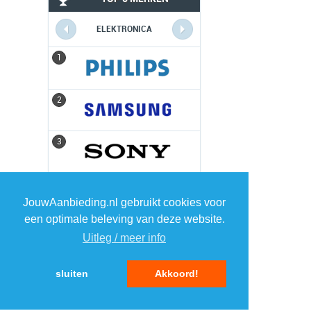
ELEKTRONICA
1
1
2
2
3
3
4
4
JouwAanbieding.nl gebruikt cookies voor
een optimale beleving van deze website.
5
5
Uitleg / meer info
sluiten
Akkoord!
MENU