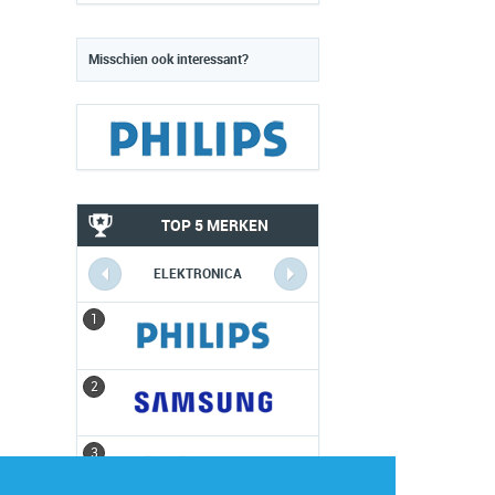
Misschien ook interessant?
TOP 5 MERKEN
ELEKTRONICA
1
1
2
2
3
3