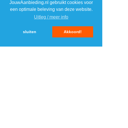
JouwAanbieding.nl gebruikt cookies voor
4
4
een optimale beleving van deze website.
Uitleg / meer info
5
5
sluiten
Akkoord!
MENU
DAGAANBIEDINGEN
IN DE BUURT
KORTINGEN
WEBWINKELS
REIZEN
BESPAREN
VEILINGEN