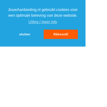
3
3
JouwAanbieding.nl gebruikt cookies voor
4
4
een optimale beleving van deze website.
Uitleg / meer info
5
5
sluiten
Akkoord!
MENU
DAGAANBIEDINGEN
IN DE BUURT
KORTINGEN
WEBWINKELS
REIZEN
BESPAREN