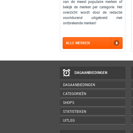
van de meest populaire merken of
bekijk de merken per categorie. Het
overzicht wordt door de redactie
voortdurend uitgebreid met
ontbrekende merken!
ALLE MERKEN
DAGAANBIEDINGEN
DAGAANBIEDINGEN
CATEGORIEËN
SHOPS
STATISTIEKEN
UITLEG