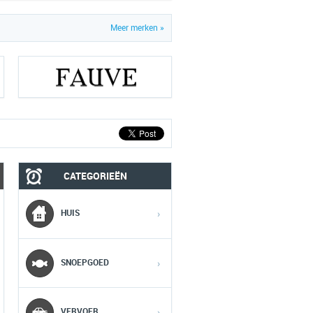
Meer merken »
CATEGORIEËN
MOBIEL
MEDIA
HUIS
›
1
1
1
SNOEPGOED
›
2
2
2
VERVOER
›