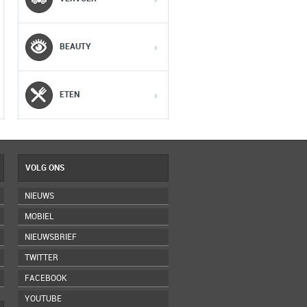
3
3
3
BEAUTY
›
4
4
4
5
5
5
ETEN
›
VOLG ONS
NIEUWS
MOBIEL
NIEUWSBRIEF
TWITTER
FACEBOOK
YOUTUBE