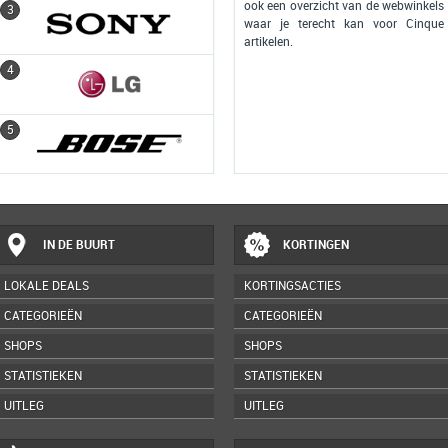
ook een overzicht van de webwinkels
3
3
waar je terecht kan voor Cinque
artikelen.
4
4
5
5
IN DE BUURT
KORTINGEN
LOKALE DEALS
KORTINGSACTIES
CATEGORIEËN
CATEGORIEËN
SHOPS
SHOPS
STATISTIEKEN
STATISTIEKEN
UITLEG
UITLEG