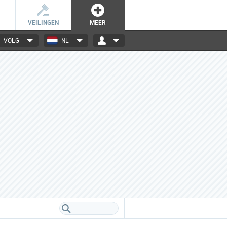
VEILINGEN
MEER
VOLG
NL
3000+ merken
Een database boordevol info
over jouw favoriete merken.