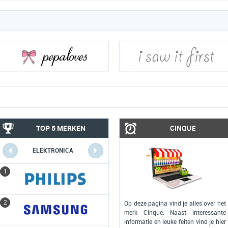
TOP 5 MERKEN
CINQUE
ELEKTRONICA
COMPUTERS
1
1
2
2
Op deze pagina vind je alles over het
merk Cinque. Naast interessante
informatie en leuke feiten vind je hier