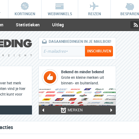
T
KORTINGEN
WEBWINKELS
REIZEN
BESPAREN
en
Statistieken
Uitleg
DAGAANBIEDINGEN IN JE MAILBOX!
Bekend én minder bekend
Grote en kleine merken uit
over het merk
binnen- en buitenland.
ten vind je hier
cht kunt voor
MERKEN
acties