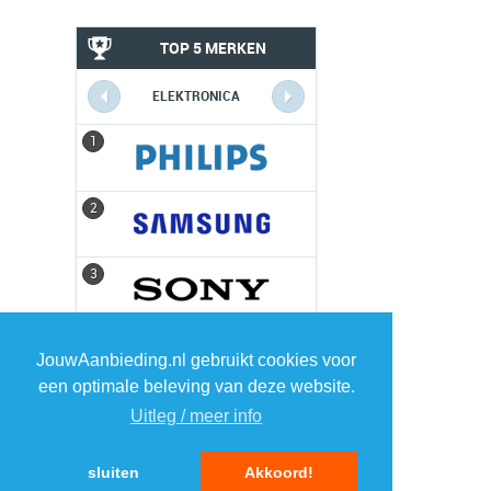
TOP 5 MERKEN
ELEKTRONICA
1
1
2
2
3
3
4
4
JouwAanbieding.nl gebruikt cookies voor
een optimale beleving van deze website.
5
5
Uitleg / meer info
sluiten
Akkoord!