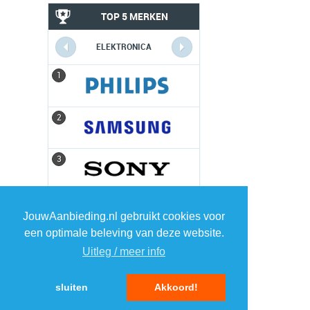
TOP 5 MERKEN
ELEKTRONICA
1
1
2
2
3
3
4
4
JouwAanbieding.nl gebruikt cookies voor
een optimale beleving van deze website.
5
5
Uitleg / meer info
sluiten
Akkoord!