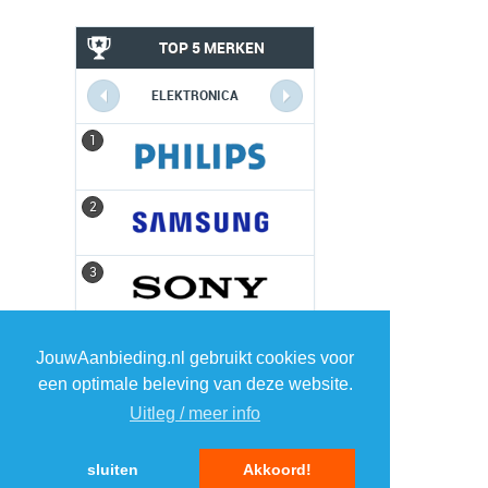
TOP 5 MERKEN
ELEKTRONICA
1
1
2
2
3
3
4
4
JouwAanbieding.nl gebruikt cookies voor
een optimale beleving van deze website.
5
5
Uitleg / meer info
sluiten
Akkoord!