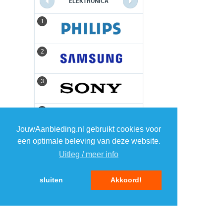
ELEKTRONICA
1
1
2
2
3
3
4
4
JouwAanbieding.nl gebruikt cookies voor
een optimale beleving van deze website.
5
5
Uitleg / meer info
sluiten
Akkoord!
MENU
DAGAANBIEDINGEN