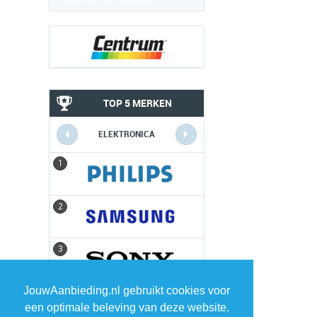
TOP 5 MERKEN
ELEKTRONICA
1
1
2
2
3
3
JouwAanbieding.nl gebruikt cookies voor
4
4
een optimale beleving van deze website.