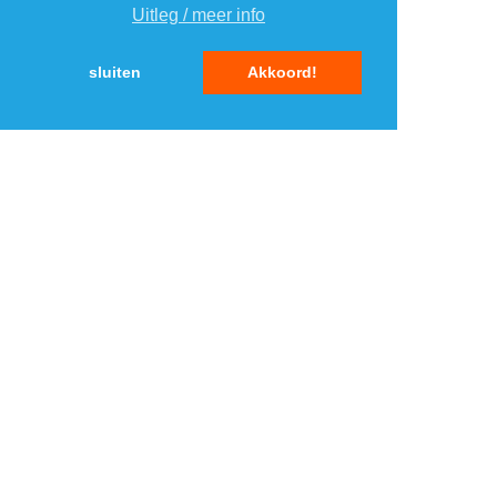
Uitleg / meer info
5
5
sluiten
Akkoord!
MENU
DAGAANBIEDINGEN
IN DE BUURT
KORTINGEN
WEBWINKELS
REIZEN
BESPAREN
VEILINGEN
MERKEN
CROWDFUNDING