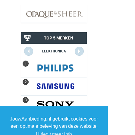
TOP 5 MERKEN
ELEKTRONICA
1
1
2
2
3
3
4
4
JouwAanbieding.nl gebruikt cookies voor
een optimale beleving van deze website.
Uitleg / meer info