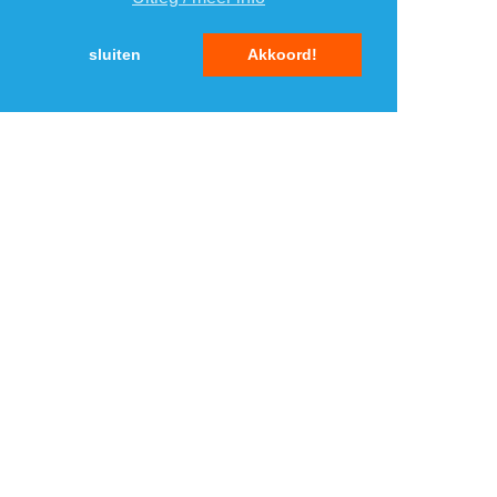
5
5
sluiten
Akkoord!
MENU
DAGAANBIEDINGEN
IN DE BUURT
KORTINGEN
WEBWINKELS
REIZEN
BESPAREN
VEILINGEN
MERKEN
CROWDFUNDING
SHOPPINGCLUBS