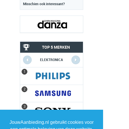
Misschien ook interessant?
TOP 5 MERKEN
ELEKTRONICA
1
1
2
2
3
3
JouwAanbieding.nl gebruikt cookies voor
4
4