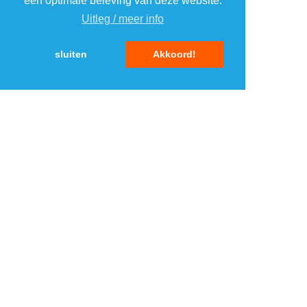
een optimale beleving van deze website.
Uitleg / meer info
5
5
sluiten
Akkoord!
MENU
DAGAANBIEDINGEN
IN DE BUURT
KORTINGEN
WEBWINKELS
REIZEN
BESPAREN
VEILINGEN
MERKEN
CROWDFUNDING