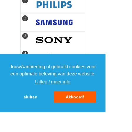
1
1
2
2
3
3
4
4
JouwAanbieding.nl gebruikt cookies voor
5
5
een optimale beleving van deze website.
Uitleg / meer info
sluiten
Akkoord!
MENU
DAGAANBIEDINGEN
IN DE BUURT