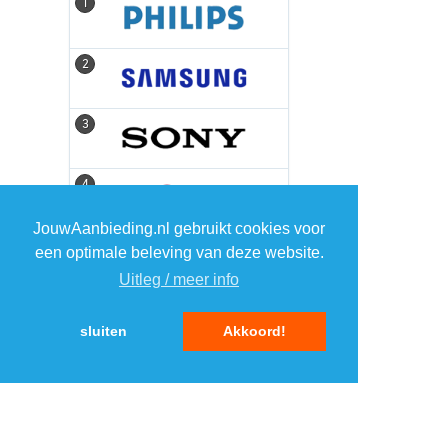
1
1
2
2
3
3
4
4
JouwAanbieding.nl gebruikt cookies voor
5
5
een optimale beleving van deze website.
Uitleg / meer info
sluiten
Akkoord!
MENU
DAGAANBIEDINGEN
IN DE BUURT