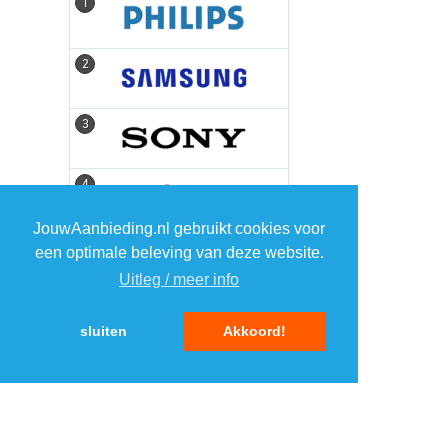
1
1
2
2
3
3
4
4
JouwAanbieding.nl gebruikt cookies voor
5
5
een optimale beleving van deze website.
Uitleg / meer info
sluiten
Akkoord!
MENU
DAGAANBIEDINGEN
IN DE BUURT