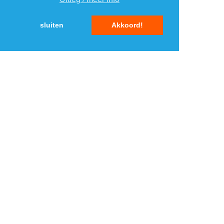
TOP 5 MERKEN
sluiten
Akkoord!
ELEKTRONICA
1
1
2
2
3
3
4
4
5
5