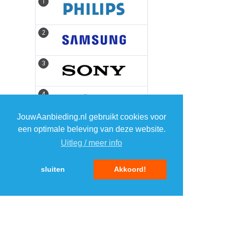
1
1
2
2
3
3
4
4
JouwAanbieding.nl gebruikt cookies voor
5
5
een optimale beleving van deze website.
Uitleg / meer info
sluiten
Akkoord!
MENU
DAGAANBIEDINGEN
IN DE BUURT