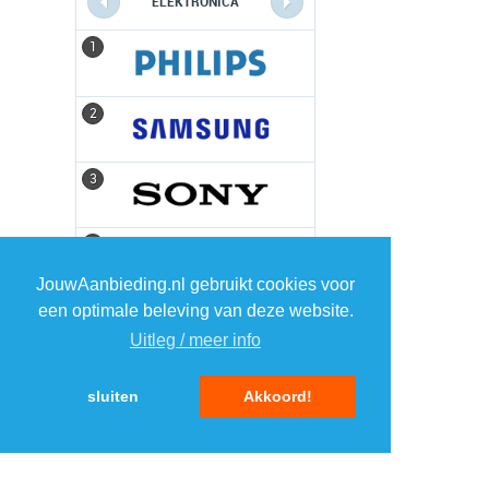
ELEKTRONICA
1
1
2
2
3
3
4
4
JouwAanbieding.nl gebruikt cookies voor
een optimale beleving van deze website.
5
5
Uitleg / meer info
sluiten
Akkoord!
MENU
DAGAANBIEDINGEN