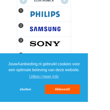
ELEKTRONICA
1
1
2
2
3
3
4
4
JouwAanbieding.nl gebruikt cookies voor
een optimale beleving van deze website.
5
5
Uitleg / meer info
sluiten
Akkoord!
MENU
DAGAANBIEDINGEN