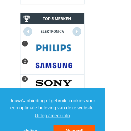
TOP 5 MERKEN
ELEKTRONICA
1
1
2
2
3
3
4
4
JouwAanbieding.nl gebruikt cookies voor
een optimale beleving van deze website.
5
5
Uitleg / meer info
sluiten
Akkoord!