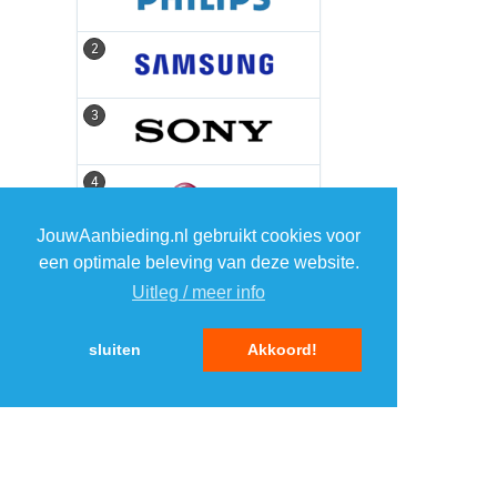
2
2
3
3
4
4
JouwAanbieding.nl gebruikt cookies voor
5
5
een optimale beleving van deze website.
Uitleg / meer info
sluiten
Akkoord!
MENU
DAGAANBIEDINGEN
IN DE BUURT
KORTINGEN