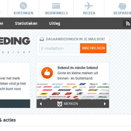
T
KORTINGEN
WEBWINKELS
REIZEN
BESPAREN
en
Statistieken
Uitleg
DAGAANBIEDINGEN IN JE MAILBOX!
Bekend én minder bekend
Grote en kleine merken uit
over het merk
binnen- en buitenland.
eiten vind je hier
cht kunt voor
MERKEN
& acties