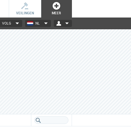
VEILINGEN
MEER
VOLG
NL
3000+ merken
Een database boordevol info
over jouw favoriete merken.