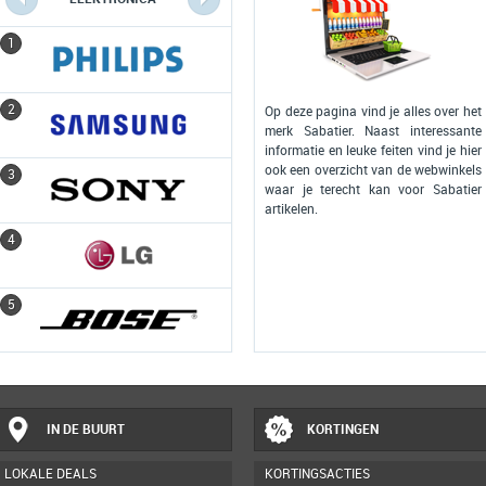
1
1
2
2
Op deze pagina vind je alles over het
merk Sabatier. Naast interessante
informatie en leuke feiten vind je hier
ook een overzicht van de webwinkels
3
3
waar je terecht kan voor Sabatier
artikelen.
4
4
5
5
IN DE BUURT
KORTINGEN
LOKALE DEALS
KORTINGSACTIES