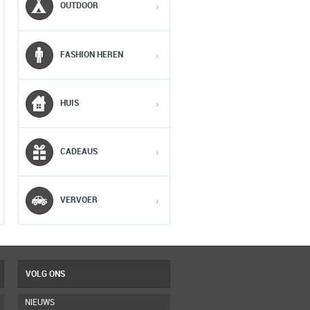
OUTDOOR
›
1
1
1
FASHION HEREN
›
2
2
2
HUIS
›
3
3
3
CADEAUS
›
4
4
4
5
5
5
VERVOER
›
VOLG ONS
NIEUWS