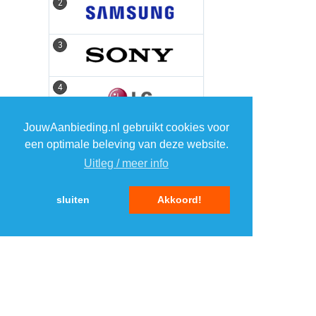
2
2
3
3
4
4
JouwAanbieding.nl gebruikt cookies voor
5
5
een optimale beleving van deze website.
Uitleg / meer info
sluiten
Akkoord!
MENU
DAGAANBIEDINGEN
IN DE BUURT
KORTINGEN
WEBWINKELS