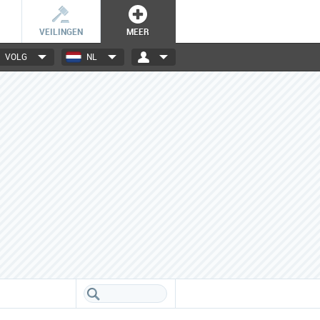
VEILINGEN
MEER
VOLG
NL
3000+ merken
Een database boordevol info
over jouw favoriete merken.