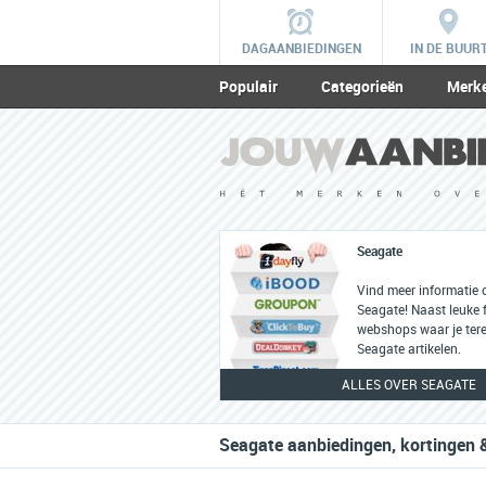
DAGAANBIEDINGEN
IN DE BUUR
Populair
Categorieën
Merk
Seagate
Vind meer informatie 
Seagate! Naast leuke f
webshops waar je tere
Seagate artikelen.
ALLES OVER SEAGATE
Seagate aanbiedingen, kortingen &