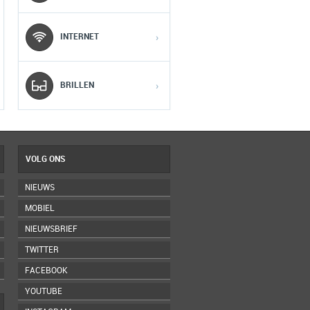
INTERNET
›
4
4
4
5
5
5
BRILLEN
›
VOLG ONS
NIEUWS
MOBIEL
NIEUWSBRIEF
TWITTER
FACEBOOK
YOUTUBE