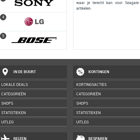
waar je terecht kan voor Seagate
artikelen.
4
4
5
5
IN DE BUURT
KORTINGEN
LOKALE DEALS
KORTINGSACTIES
CATEGORIEËN
CATEGORIEËN
SHOPS
SHOPS
STATISTIEKEN
STATISTIEKEN
UITLEG
UITLEG
REIZEN
BESPAREN