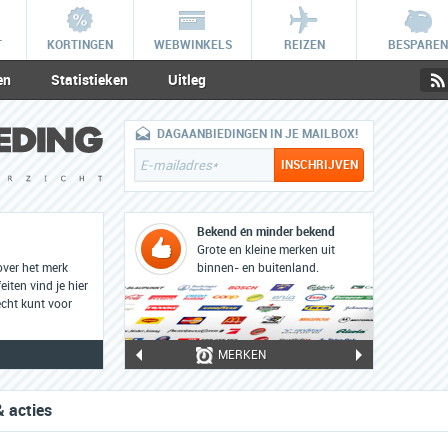
T
KORTINGEN
WEBWINKELS
REIZEN
BESPAREN
en
Statistieken
Uitleg
DAGAANBIEDINGEN IN JE MAILBOX!
Bekend én minder bekend
Grote en kleine merken uit
over het merk
binnen- en buitenland.
eiten vind je hier
cht kunt voor
MERKEN
 acties