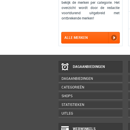
bekijk de merken per categorie. Het
overzicht wordt door de redactie
voortdurend uitgebreid met
ontbrekende merken!
ALLE MERKEN
DAGAANBIEDINGEN
DAGAANBIEDINGEN
CATEGORIEËN
SHOPS
STATISTIEKEN
UITLEG
WEBWINKELS