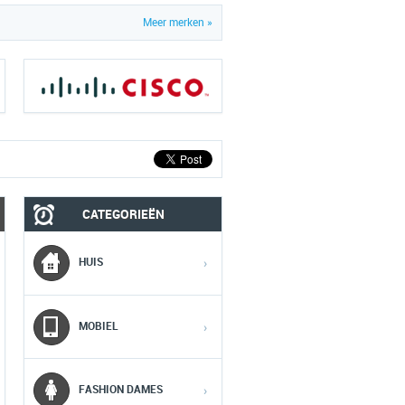
Meer merken »
CATEGORIEËN
MOBIEL
MEDIA
HUIS
›
1
1
1
MOBIEL
›
2
2
2
FASHION DAMES
›
3
3
3