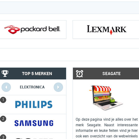
TOP 5 MERKEN
SEAGATE
ELEKTRONICA
COMPUTERS
1
1
2
2
Op deze pagina vind je alles over het
merk Seagate. Naast interessante
informatie en leuke feiten vind je hier
ook een overzicht van de webwinkels
3
3