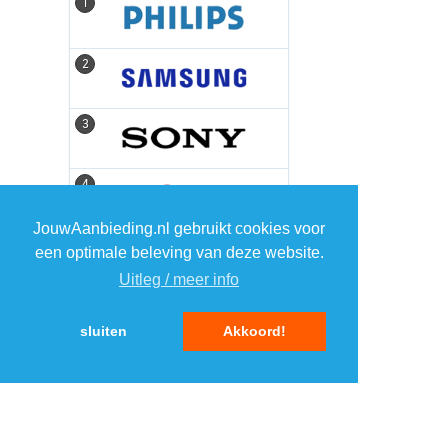
1
1
2
2
3
3
4
4
JouwAanbieding.nl gebruikt cookies voor
5
5
een optimale beleving van deze website.
Uitleg / meer info
sluiten
Akkoord!
MENU
DAGAANBIEDINGEN
IN DE BUURT