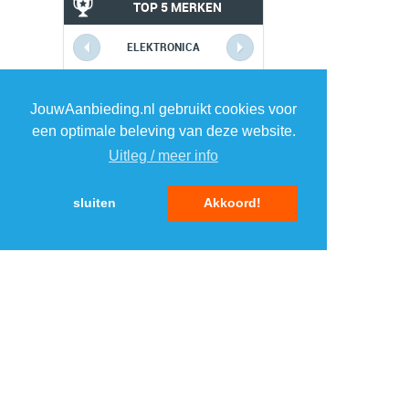
TOP 5 MERKEN
ELEKTRONICA
1
1
JouwAanbieding.nl gebruikt cookies voor
een optimale beleving van deze website.
2
2
Uitleg / meer info
3
3
sluiten
Akkoord!
4
4
5
5