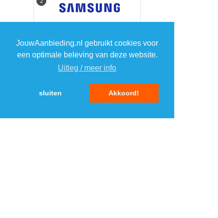
2
2
3
3
JouwAanbieding.nl gebruikt cookies voor
een optimale beleving van deze website.
4
4
Uitleg / meer info
5
5
sluiten
Akkoord!
MENU
DAGAANBIEDINGEN
IN DE BUURT
KORTINGEN
WEBWINKELS