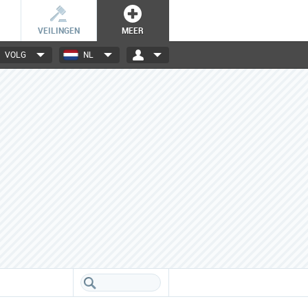
VEILINGEN
MEER
VOLG
NL
3000+ merken
Een database boordevol info
over jouw favoriete merken.