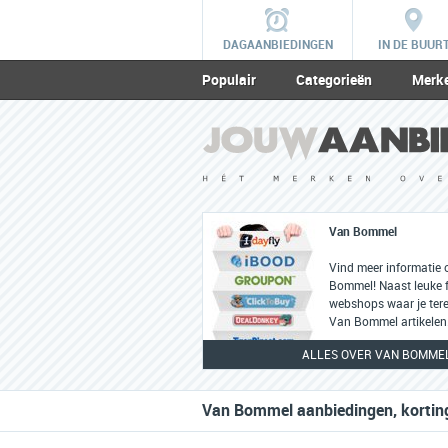
DAGAANBIEDINGEN
IN DE BUUR
Populair
Categorieën
Merk
Van Bommel
Vind meer informatie 
Bommel! Naast leuke fe
webshops waar je tere
Van Bommel artikelen
ALLES OVER VAN BOMME
Van Bommel aanbiedingen, korting