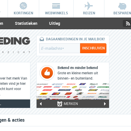
T
KORTINGEN
WEBWINKELS
REIZEN
BESPAREN
en
Statistieken
Uitleg
DAGAANBIEDINGEN IN JE MAILBOX!
Bekend én minder bekend
Grote en kleine merken uit
over het merk Van
binnen- en buitenland.
iten vind je hier
cht kunt voor
.
L
MERKEN
en & acties