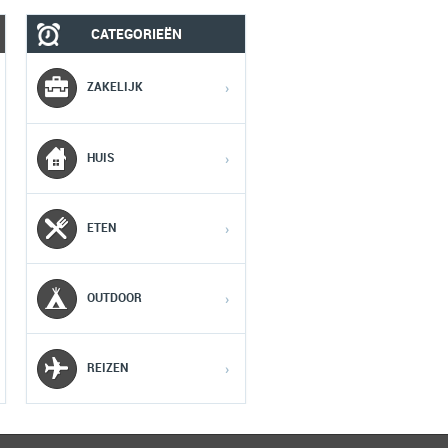
CATEGORIEËN
MEDIA
SPORT
ZAKELIJK
›
1
1
1
HUIS
›
2
2
2
ETEN
›
3
3
3
OUTDOOR
›
4
4
4
5
5
5
REIZEN
›