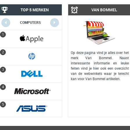
TOP 5 MERKEN
VAN BOMMEL
COMPUTERS
MOBIEL
1
1
2
2
Op deze pagina vind je alles over het
merk Van Bommel. Naast
interessante informatie en leuke
feiten vind je hier ook een overzicht
3
3
van de webwinkels waar je terecht
kan voor Van Bommel artikelen.
4
4
5
5