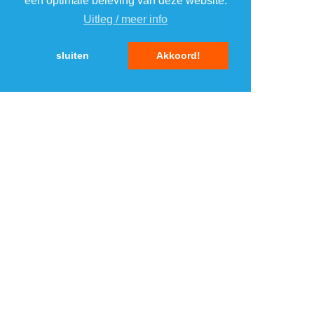
een optimale beleving van deze website.
Uitleg / meer info
5
5
sluiten
Akkoord!
MENU
DAGAANBIEDINGEN
IN DE BUURT
KORTINGEN
WEBWINKELS
REIZEN
BESPAREN
VEILINGEN
MERKEN
CROWDFUNDING