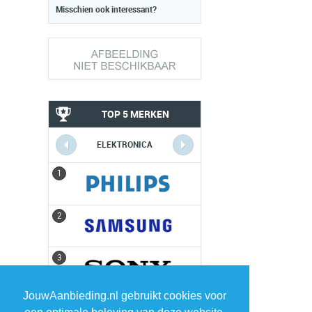
Misschien ook interessant?
TOP 5 MERKEN
ELEKTRONICA
1
1
2
2
3
3
JouwAanbieding.nl gebruikt cookies voor
4
4