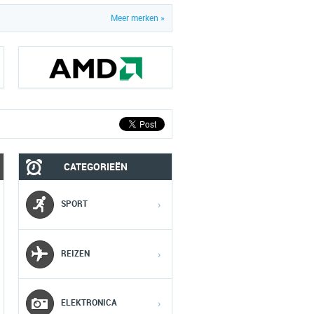
Meer merken »
CATEGORIEËN
MOBIEL
MEDIA
SPORT
›
1
1
1
REIZEN
›
2
2
2
ELEKTRONICA
›
3
3
3