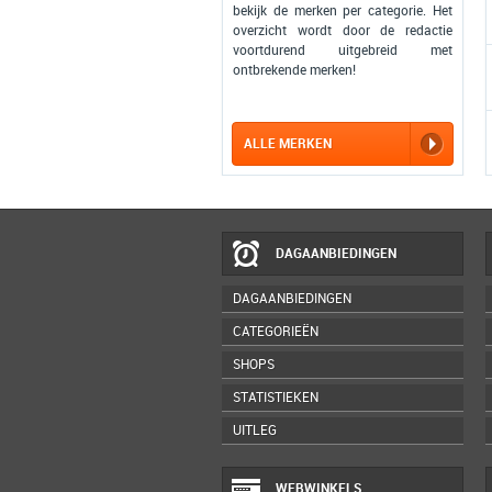
bekijk de merken per categorie. Het
overzicht wordt door de redactie
voortdurend uitgebreid met
ontbrekende merken!
ALLE MERKEN
DAGAANBIEDINGEN
DAGAANBIEDINGEN
CATEGORIEËN
SHOPS
STATISTIEKEN
UITLEG
WEBWINKELS