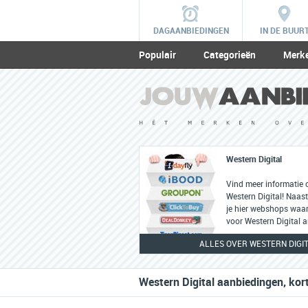
DAGAANBIEDINGEN
IN DE BUUR
Populair
Categorieën
Merk
Western Digital
Vind meer informatie 
Western Digital! Naast
je hier webshops waar 
voor Western Digital ar
ALLES OVER WESTERN DIGI
Western Digital aanbiedingen, kor