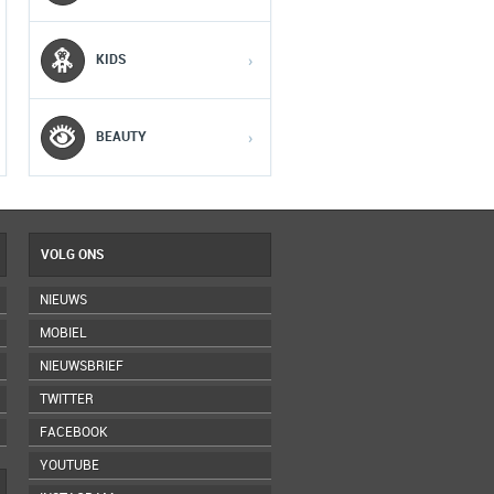
KIDS
›
4
4
4
5
5
5
BEAUTY
›
VOLG ONS
NIEUWS
MOBIEL
NIEUWSBRIEF
TWITTER
FACEBOOK
YOUTUBE