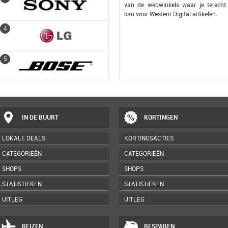
van de webwinkels waar je terecht
kan voor Western Digital artikelen.
4
4
5
5
IN DE BUURT
KORTINGEN
LOKALE DEALS
KORTINGSACTIES
CATEGORIEËN
CATEGORIEËN
SHOPS
SHOPS
STATISTIEKEN
STATISTIEKEN
UITLEG
UITLEG
REIZEN
BESPAREN