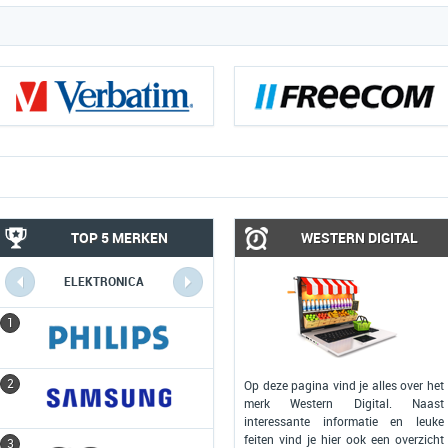
TOP 5 MERKEN
WESTERN DIGITAL
ELEKTRONICA
COMPUTERS
1
1
2
2
Op deze pagina vind je alles over het
merk Western Digital. Naast
interessante informatie en leuke
feiten vind je hier ook een overzicht
3
3