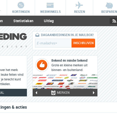
T
KORTINGEN
WEBWINKELS
REIZEN
BESPAREN
en
Statistieken
Uitleg
DAGAANBIEDINGEN IN JE MAILBOX!
Bekend én minder bekend
3000+ merken
Grote en kleine merken uit
Een database boordevol info
over het merk
binnen- en buitenland.
over jouw favoriete merken.
 leuke feiten vind
je terecht kunt
tikelen.
TAL
MERKEN
tingen & acties