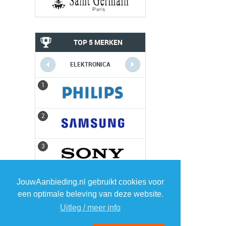
TOP 5 MERKEN
ELEKTRONICA
1
1
2
2
3
3
4
4
JouwAanbieding.nl gebruikt cookies voor
een optimale beleving van deze website.
5
5
Uitleg / meer info