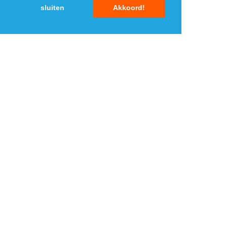
sluiten
Akkoord!
MENU
DAGAANBIEDINGEN
IN DE BUURT
KORTINGEN
WEBWINKELS
REIZEN
BESPAREN
VEILINGEN
MERKEN
CROWDFUNDING
SHOPPINGCLUBS
SUBSCRIPTIONS