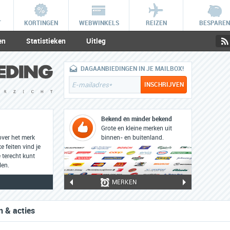
T
KORTINGEN
WEBWINKELS
REIZEN
BESPAREN
en
Statistieken
Uitleg
DAGAANBIEDINGEN IN JE MAILBOX!
Bekend én minder bekend
Grote en kleine merken uit
over het merk
binnen- en buitenland.
e feiten vind je
 terecht kunt
len.
MERKEN
n & acties