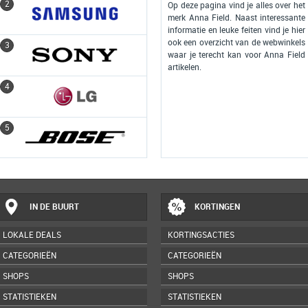
2
2
Op deze pagina vind je alles over het
merk Anna Field. Naast interessante
informatie en leuke feiten vind je hier
ook een overzicht van de webwinkels
3
3
waar je terecht kan voor Anna Field
artikelen.
4
4
5
5
IN DE BUURT
KORTINGEN
LOKALE DEALS
KORTINGSACTIES
CATEGORIEËN
CATEGORIEËN
SHOPS
SHOPS
STATISTIEKEN
STATISTIEKEN