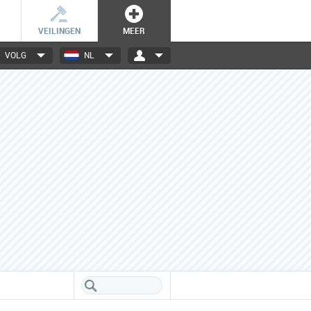
VEILINGEN
MEER
VOLG
NL
3000+ merken
Een database boordevol info
over jouw favoriete merken.