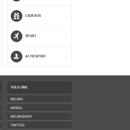
2
2
2
CADEAUS
›
3
3
3
SPORT
›
4
4
4
5
5
5
ACTIESPORT
›
VOLG ONS
NIEUWS
MOBIEL
NIEUWSBRIEF
TWITTER