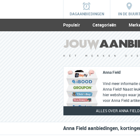
DAGAANBIEDINGEN
IN DE BUUR
Populair
Categorieën
Merk
Anna Field
Vind meer informatie 
Anna Field! Naast leuk
hier webshops waar je
voor Anna Field artike
ALLES OVER ANNA FIELD
Anna Field aanbiedingen, kortinge