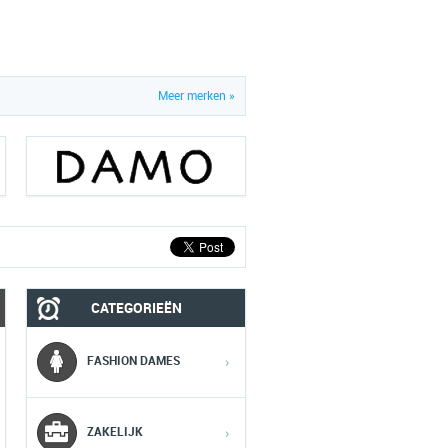
Meer merken »
CATEGORIEËN
MOBIEL
MEDIA
FASHION DAMES
›
1
1
1
ZAKELIJK
›