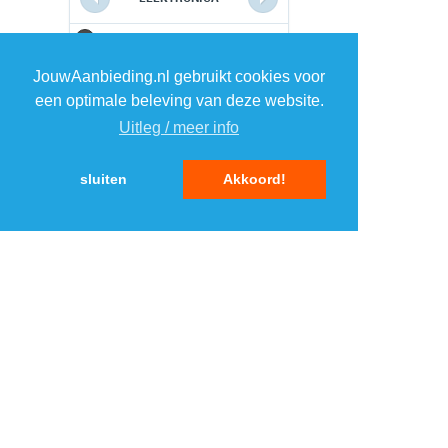
1
1
JouwAanbieding.nl gebruikt cookies voor
een optimale beleving van deze website.
2
2
Uitleg / meer info
3
3
sluiten
Akkoord!
4
4
5
5
MENU
DAGAANBIEDINGEN