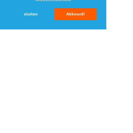
5
5
sluiten
Akkoord!
MENU
DAGAANBIEDINGEN
IN DE BUURT
KORTINGEN
WEBWINKELS
REIZEN
BESPAREN
VEILINGEN
MERKEN
CROWDFUNDING
SHOPPINGCLUBS