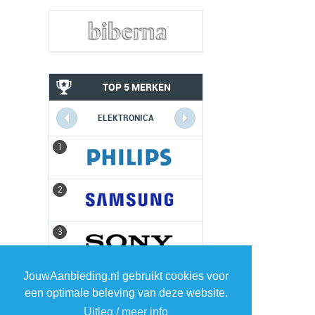
TOP 5 MERKEN
ELEKTRONICA
1
1
2
2
3
3
4
4
JouwAanbieding.nl gebruikt cookies voor
een optimale beleving van deze website.
Uitleg / meer info