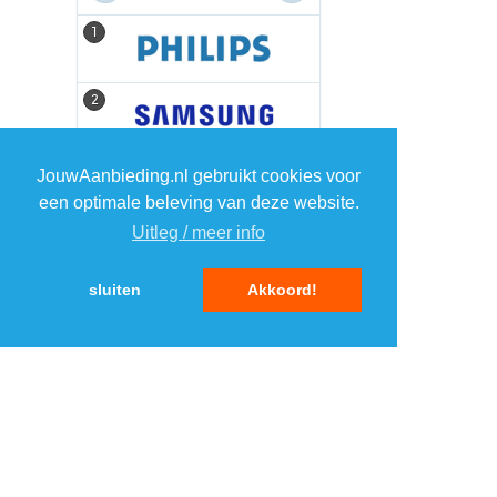
1
1
2
2
3
3
JouwAanbieding.nl gebruikt cookies voor
een optimale beleving van deze website.
Uitleg / meer info
4
4
sluiten
Akkoord!
5
5
MENU
DAGAANBIEDINGEN