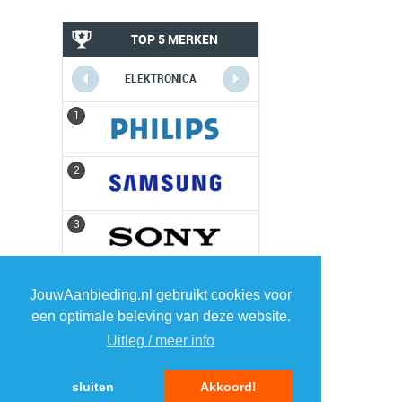
TOP 5 MERKEN
ELEKTRONICA
1
1
2
2
3
3
4
4
JouwAanbieding.nl gebruikt cookies voor
een optimale beleving van deze website.
5
5
Uitleg / meer info
sluiten
Akkoord!