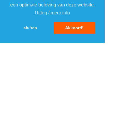
4
4
een optimale beleving van deze website.
Uitleg / meer info
5
5
sluiten
Akkoord!
MENU
DAGAANBIEDINGEN
IN DE BUURT
KORTINGEN
WEBWINKELS
REIZEN
BESPAREN
VEILINGEN
MERKEN