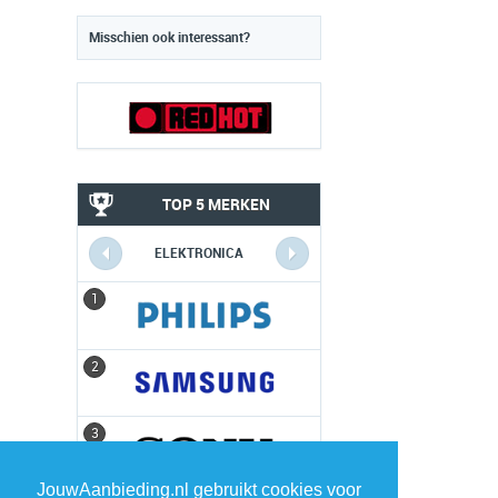
Misschien ook interessant?
TOP 5 MERKEN
ELEKTRONICA
1
1
2
2
3
3
JouwAanbieding.nl gebruikt cookies voor