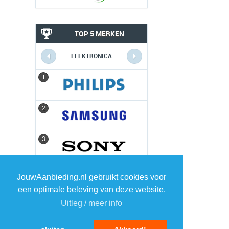
TOP 5 MERKEN
ELEKTRONICA
1
1
2
2
3
3
4
4
JouwAanbieding.nl gebruikt cookies voor
een optimale beleving van deze website.
5
5
Uitleg / meer info