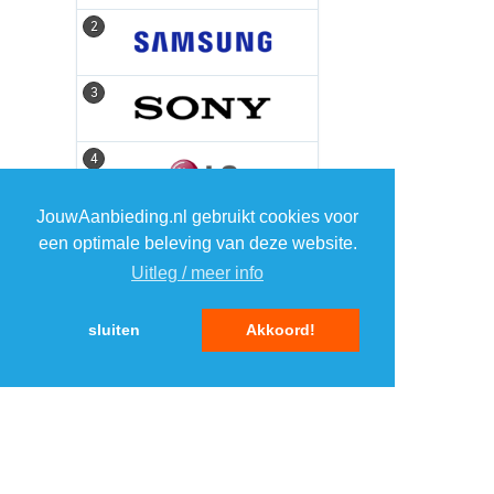
2
2
3
3
4
4
JouwAanbieding.nl gebruikt cookies voor
5
5
een optimale beleving van deze website.
Uitleg / meer info
sluiten
Akkoord!
MENU
DAGAANBIEDINGEN
IN DE BUURT
KORTINGEN