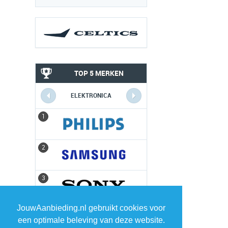
TOP 5 MERKEN
ELEKTRONICA
1
1
2
2
3
3
JouwAanbieding.nl gebruikt cookies voor
4
4
een optimale beleving van deze website.