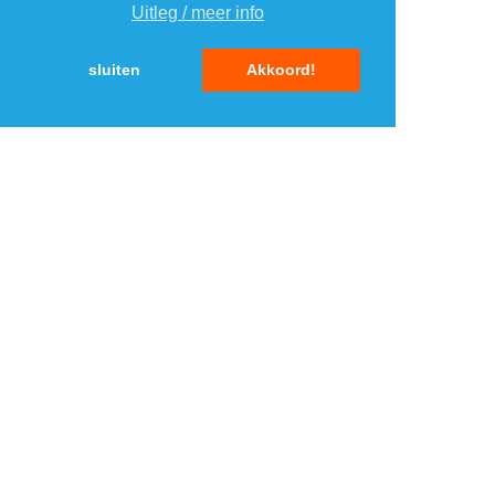
Uitleg / meer info
5
5
sluiten
Akkoord!
MENU
DAGAANBIEDINGEN
IN DE BUURT
KORTINGEN
WEBWINKELS
REIZEN
BESPAREN
VEILINGEN
MERKEN
CROWDFUNDING