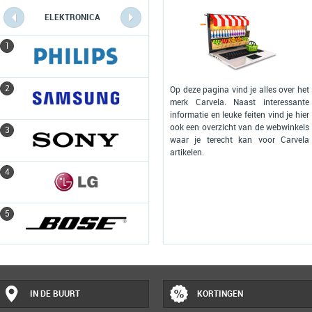
ELEKTRONICA
COMPUTERS
1
1
2
2
Op deze pagina vind je alles over het
merk Carvela. Naast interessante
informatie en leuke feiten vind je hier
ook een overzicht van de webwinkels
3
3
waar je terecht kan voor Carvela
artikelen.
4
4
5
5
IN DE BUURT
KORTINGEN