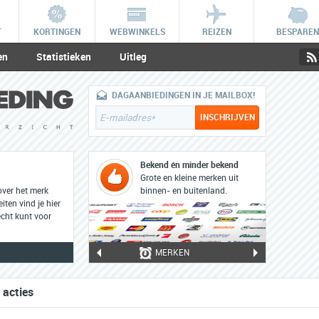
T
KORTINGEN
WEBWINKELS
REIZEN
BESPAREN
en
Statistieken
Uitleg
DAGAANBIEDINGEN IN JE MAILBOX!
Bekend én minder bekend
Grote en kleine merken uit
over het merk
binnen- en buitenland.
iten vind je hier
cht kunt voor
MERKEN
 acties