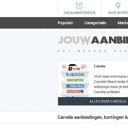
DAGAANBIEDINGEN
IN DE BUUR
Populair
Categorieën
Merk
Carvela
Vind meer informatie 
Carvela! Naast leuke fe
webshops waar je tere
Carvela artikelen.
ALLES OVER CARVELA
Carvela aanbiedingen, kortingen &