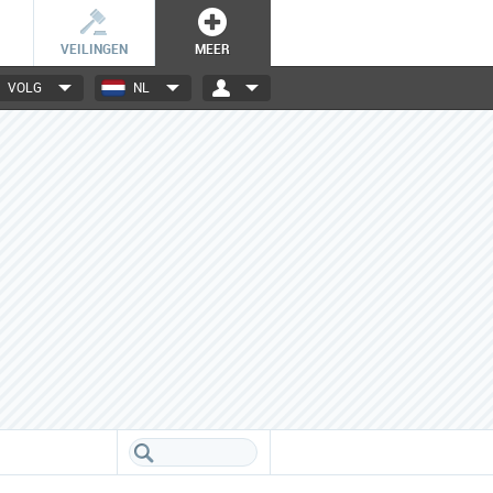
VEILINGEN
MEER
VOLG
NL
3000+ merken
Een database boordevol info
over jouw favoriete merken.