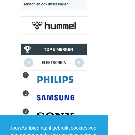
Misschien ook interessant?
TOP 5 MERKEN
ELEKTRONICA
1
1
2
2
3
3
JouwAanbieding.nl gebruikt cookies voor
4
4