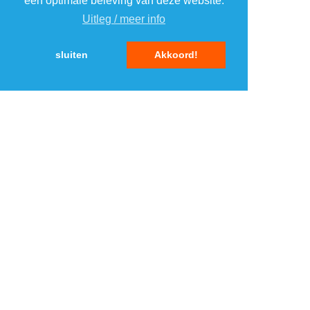
een optimale beleving van deze website.
Uitleg / meer info
5
5
sluiten
Akkoord!
MENU
DAGAANBIEDINGEN
IN DE BUURT
KORTINGEN
WEBWINKELS
REIZEN
BESPAREN
VEILINGEN
MERKEN
CROWDFUNDING