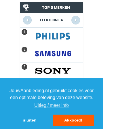
TOP 5 MERKEN
ELEKTRONICA
1
1
2
2
3
3
4
4
JouwAanbieding.nl gebruikt cookies voor
een optimale beleving van deze website.
5
5
Uitleg / meer info
sluiten
Akkoord!