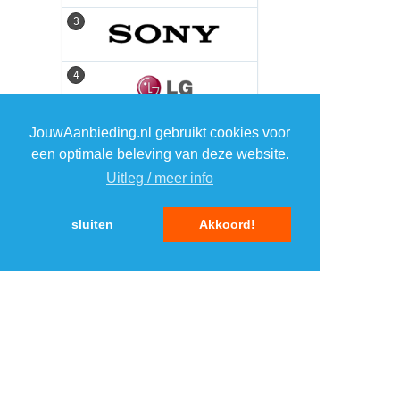
3
3
4
4
5
5
JouwAanbieding.nl gebruikt cookies voor
een optimale beleving van deze website.
Uitleg / meer info
sluiten
Akkoord!
MENU
DAGAANBIEDINGEN
IN DE BUURT
KORTINGEN
WEBWINKELS
REIZEN