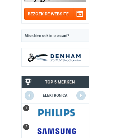
BEZOEK DE WEBSITE
Misschien ook interessant?
TOP 5 MERKEN
ELEKTRONICA
1
1
2
2