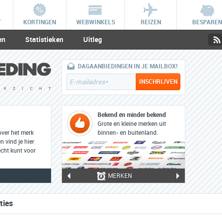
T
KORTINGEN
WEBWINKELS
REIZEN
BESPAREN
en
Statistieken
Uitleg
DAGAANBIEDINGEN IN JE MAILBOX!
Bekend én minder bekend
Grote en kleine merken uit
over het merk
binnen- en buitenland.
n vind je hier
cht kunt voor
MERKEN
ties