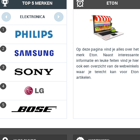
TOP 5 MERKEN
ETON
ELEKTRONICA
COMPUTERS
1
1
2
2
Op deze pagina vind je alles over het
merk Eton. Naast interessante
informatie en leuke feiten vind je hier
ook een overzicht van de webwinkels
3
3
waar je terecht kan voor Eton
artikelen.
4
4
5
5