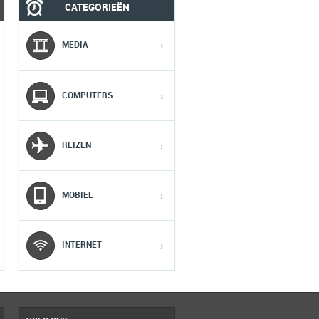
CATEGORIEËN
MOBIEL
MEDIA
MEDIA
›
1
1
1
COMPUTERS
›
2
2
2
REIZEN
›
3
3
3
MOBIEL
›
4
4
4
5
5
5
INTERNET
›