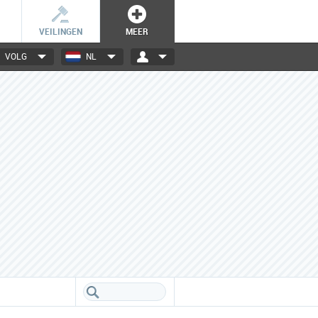
VEILINGEN
MEER
VOLG
NL
3000+ merken
Een database boordevol info
over jouw favoriete merken.