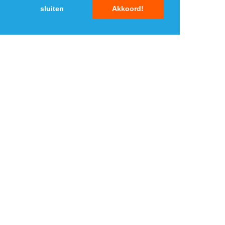
sluiten
Akkoord!
MENU
DAGAANBIEDINGEN
IN DE BUURT
KORTINGEN
WEBWINKELS
REIZEN
BESPAREN
VEILINGEN
MERKEN
CROWDFUNDING
SHOPPINGCLUBS
SUBSCRIPTIONS