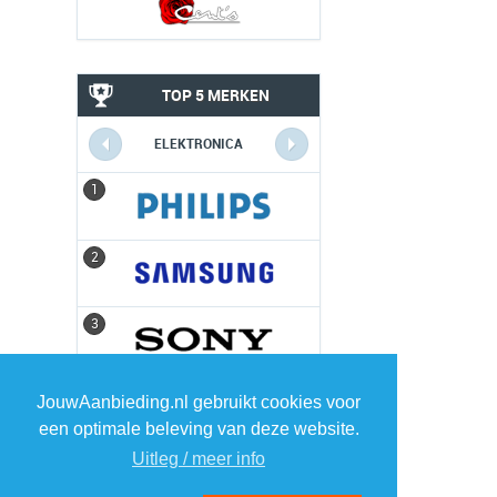
TOP 5 MERKEN
ELEKTRONICA
1
1
2
2
3
3
4
4
JouwAanbieding.nl gebruikt cookies voor
een optimale beleving van deze website.
5
5
Uitleg / meer info