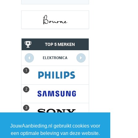
TOP 5 MERKEN
ELEKTRONICA
1
1
2
2
3
3
JouwAanbieding.nl gebruikt cookies voor
4
4
een optimale beleving van deze website.