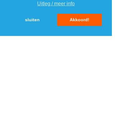
Uitleg / meer info
5
5
sluiten
Akkoord!
MENU
DAGAANBIEDINGEN
IN DE BUURT
KORTINGEN
WEBWINKELS
REIZEN
BESPAREN
VEILINGEN
MERKEN
CROWDFUNDING