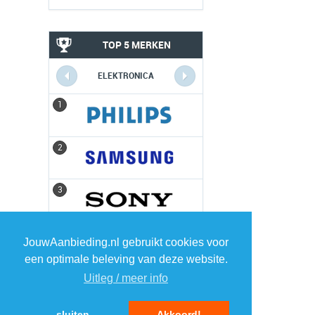
TOP 5 MERKEN
ELEKTRONICA
1
1
2
2
3
3
4
4
JouwAanbieding.nl gebruikt cookies voor
een optimale beleving van deze website.
5
5
Uitleg / meer info
sluiten
Akkoord!