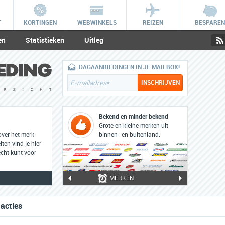
T
KORTINGEN
WEBWINKELS
REIZEN
BESPAREN
en
Statistieken
Uitleg
DAGAANBIEDINGEN IN JE MAILBOX!
Bekend én minder bekend
Grote en kleine merken uit
over het merk
binnen- en buitenland.
iten vind je hier
cht kunt voor
MERKEN
 acties