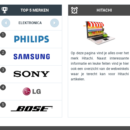
TOP 5 MERKEN
HITACHI
ELEKTRONICA
COMPUTERS
1
1
2
2
Op deze pagina vind je alles over het
merk Hitachi. Naast interessante
informatie en leuke feiten vind je hier
ook een overzicht van de webwinkels
3
3
waar je terecht kan voor Hitachi
artikelen.
4
4
5
5