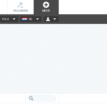
VEILINGEN
MEER
VOLG
NL
3000+ merken
Een database boordevol info
over jouw favoriete merken.