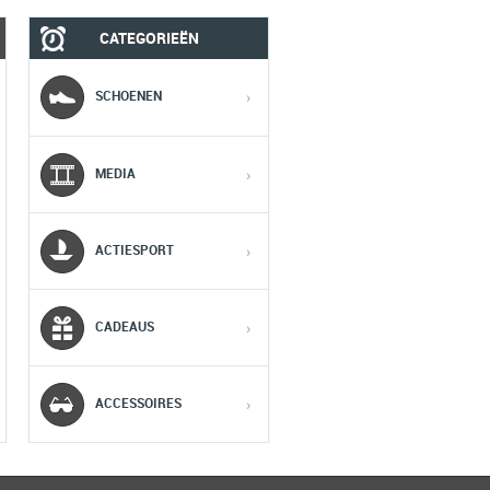
CATEGORIEËN
MOBIEL
MEDIA
SCHOENEN
›
1
1
1
MEDIA
›
2
2
2
ACTIESPORT
›
3
3
3
CADEAUS
›
4
4
4
5
5
5
ACCESSOIRES
›